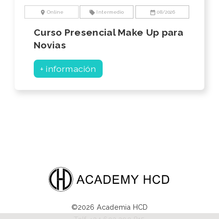
location_on
local_offer
date_range
Online
Intermedio
08/2026
Curso Presencial Make Up para
Novias
+ información
©2026 Academia HCD