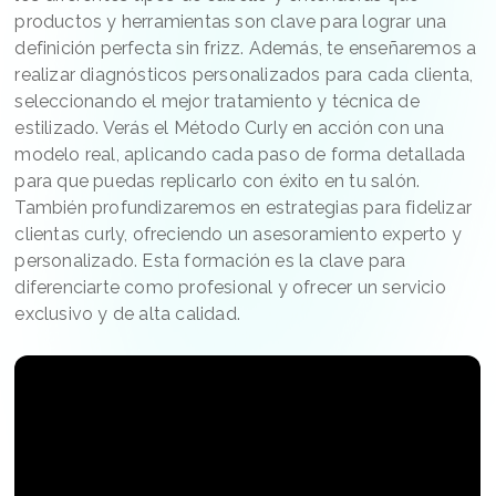
productos y herramientas son clave para lograr una
definición perfecta sin frizz. Además, te enseñaremos a
realizar diagnósticos personalizados para cada clienta,
seleccionando el mejor tratamiento y técnica de
estilizado. Verás el Método Curly en acción con una
modelo real, aplicando cada paso de forma detallada
para que puedas replicarlo con éxito en tu salón.
También profundizaremos en estrategias para fidelizar
clientas curly, ofreciendo un asesoramiento experto y
personalizado. Esta formación es la clave para
diferenciarte como profesional y ofrecer un servicio
exclusivo y de alta calidad.