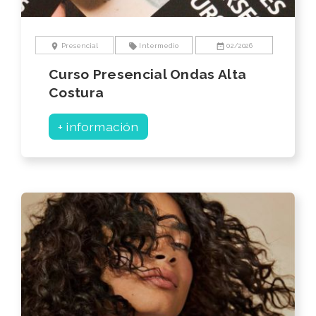
location_on
local_offer
date_range
Presencial
Intermedio
02/2026
Curso Presencial Ondas Alta
Costura
+ información