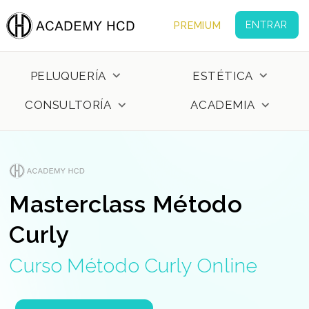
ENTRAR
PREMIUM
keyboard_arrow_down
keyboard_arrow_down
PELUQUERÍA
ESTÉTICA
keyboard_arrow_down
keyboard_arrow_down
CONSULTORÍA
ACADEMIA
Masterclass Método
Curly
Curso Método Curly Online