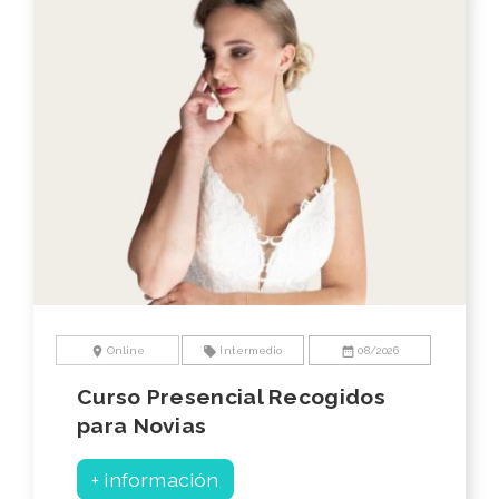
location_on
local_offer
date_range
Online
Intermedio
08/2026
Curso Presencial Recogidos
para Novias
+ información